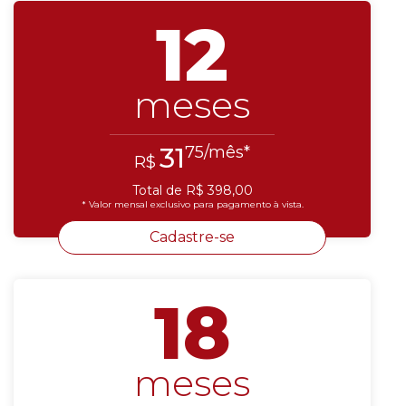
12
meses
31
75/mês*
R$
Total de R$ 398,00
* Valor mensal exclusivo para pagamento à vista.
Cadastre-se
18
meses