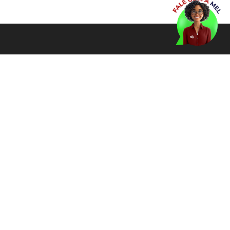
Quem Somos
Pioneiro na área, Migalhas Correspondentes
conecta milhares de advogados diariamente,
facilitando e modernizando o serviço jurídico.
Links Úteis
Correspondentes Fale Conosco
FAQ
Canal do WhatsApp Correspondentes Migalhas
Fale com a Mel